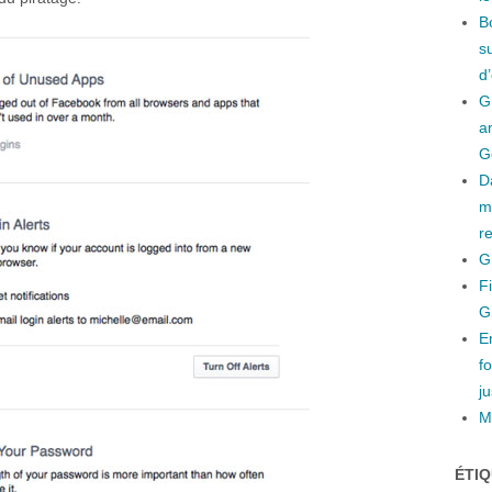
B
s
d
G
a
G
D
m
r
G
F
G
E
f
ju
Mi
ÉTI