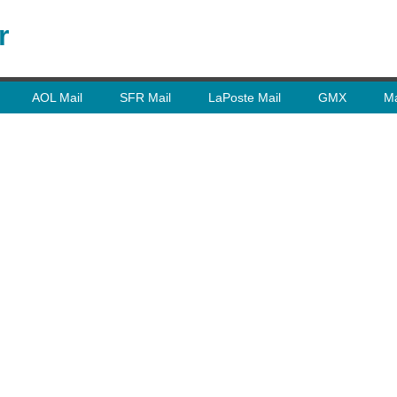
r
AOL Mail
SFR Mail
LaPoste Mail
GMX
Ma