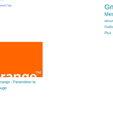
Gm
Mes
sécur
Outl
Plus
range : Paramétrer la
rouge