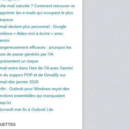
oîte mail saturée ? Comment retrouver et
upprimer les e-mails qui occupent le plus
’espace
mail devient plus personnel : Google
méliore « Aidez-moi à écrire » avec
emini
angereusement efficaces : pourquoi les
ots de passe générés par l’IA
eprésentent un risque
mail entre dans l’ère de l’IA avec Gemini
in du support POP et de Gmailify sur
mail dès janvier 2026
nfin : Outlook pour Windows reçoit des
onctions essentielles qui manquaient
squ’ici
crosoft met fin à Outlook Lite
QUETTES