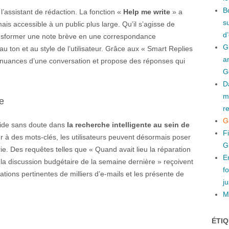
B
l’assistant de rédaction. La fonction «
Help me write
» a
s
is accessible à un public plus large. Qu’il s’agisse de
d
ansformer une note brève en une correspondance
G
u ton et au style de l’utilisateur. Grâce aux « Smart Replies
a
es nuances d’une conversation et propose des réponses qui
G
D
m
e
r
G
side sans doute dans
la recherche intelligente au sein de
F
ter à des mots-clés, les utilisateurs peuvent désormais poser
G
. Des requêtes telles que « Quand avait lieu la réparation
E
la discussion budgétaire de la semaine dernière » reçoivent
f
mations pertinentes de milliers d’e-mails et les présente de
ju
Mi
ÉTI