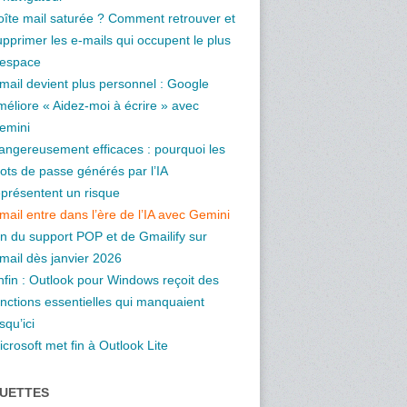
oîte mail saturée ? Comment retrouver et
upprimer les e-mails qui occupent le plus
’espace
mail devient plus personnel : Google
méliore « Aidez-moi à écrire » avec
emini
angereusement efficaces : pourquoi les
ots de passe générés par l’IA
eprésentent un risque
mail entre dans l’ère de l’IA avec Gemini
in du support POP et de Gmailify sur
mail dès janvier 2026
nfin : Outlook pour Windows reçoit des
onctions essentielles qui manquaient
squ’ici
crosoft met fin à Outlook Lite
QUETTES