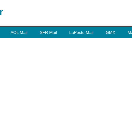
r
AOL Mail
SFR Mail
LaPoste Mail
GMX
Ma