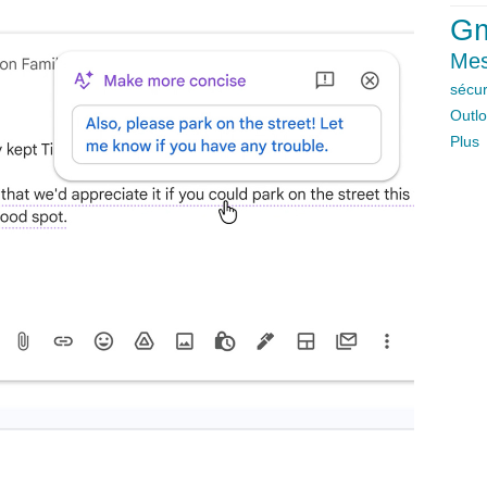
Gm
Mes
sécur
Outl
Plus