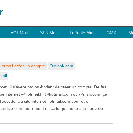
r
AOL Mail
SFR Mail
LaPoste Mail
GMX
Ma
Hotmail créer un compte
Outlook.com
mail
.com
, il s’avère moins évident de créer un compte. De fait,
sse internet @hotmail.fr, @hotmail.com ou @msn.com, ça
r d’accéder au site internet hotmail.com pour être
il.live.com, autrement dit celle qui mène à la nouvelle