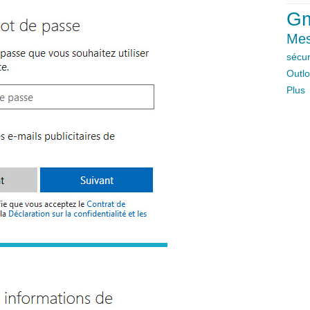
Gm
Mes
sécur
Outl
Plus