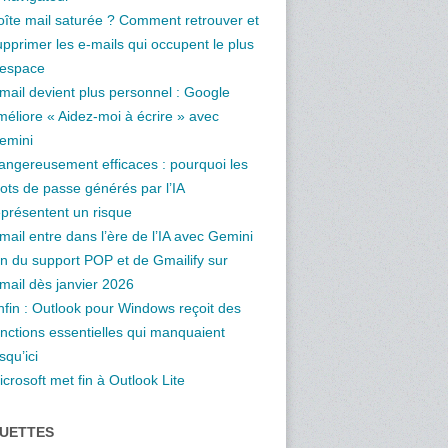
oîte mail saturée ? Comment retrouver et
upprimer les e-mails qui occupent le plus
’espace
mail devient plus personnel : Google
méliore « Aidez-moi à écrire » avec
emini
angereusement efficaces : pourquoi les
ots de passe générés par l’IA
eprésentent un risque
mail entre dans l’ère de l’IA avec Gemini
in du support POP et de Gmailify sur
mail dès janvier 2026
nfin : Outlook pour Windows reçoit des
onctions essentielles qui manquaient
squ’ici
crosoft met fin à Outlook Lite
QUETTES