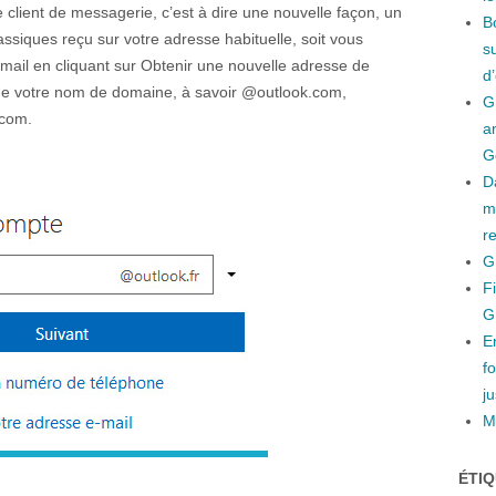
 client de messagerie, c’est à dire une nouvelle façon, un
B
assiques reçu sur votre adresse habituelle, soit vous
s
mail en cliquant sur Obtenir une nouvelle adresse de
d
 de votre nom de domaine, à savoir @outlook.com,
G
.com.
a
G
D
m
r
G
F
G
E
f
ju
Mi
ÉTI