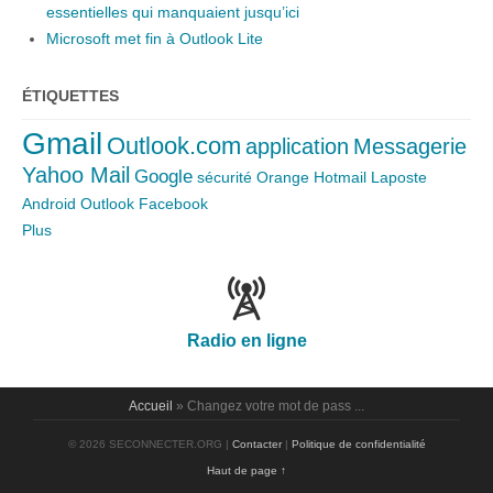
essentielles qui manquaient jusqu’ici
Microsoft met fin à Outlook Lite
ÉTIQUETTES
Gmail
Outlook.com
application
Messagerie
Yahoo Mail
Google
sécurité
Orange
Hotmail
Laposte
Android
Outlook
Facebook
Plus
Radio en ligne
Accueil
» Changez votre mot de pass ...
© 2026 SECONNECTER.ORG |
Contacter
|
Politique de confidentialité
Haut de page ↑